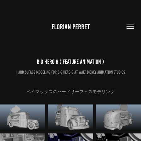
FLORIAN PERRET
Big Hero 6 ( Feature Animation )
Hard suface modeling for Big Hero 6 at Walt Disney Animation Studios
ベイマックスのハードサーフェスモデリング